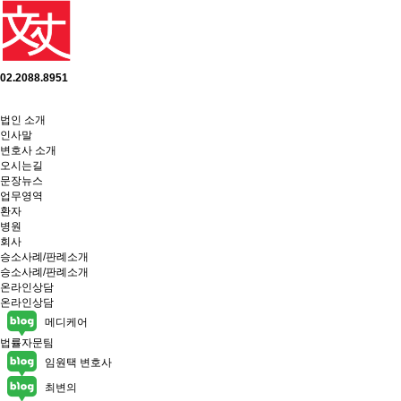
02.2088.8951
법인 소개
인사말
변호사 소개
오시는길
문장뉴스
업무영역
환자
병원
회사
승소사례/판례소개
승소사례/판례소개
온라인상담
온라인상담
메디케어
법률자문팀
임원택 변호사
최변의