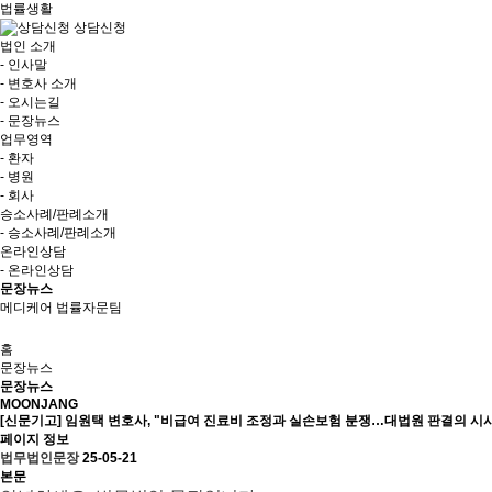
법률생활
상담신청
법인 소개
- 인사말
- 변호사 소개
- 오시는길
- 문장뉴스
업무영역
- 환자
- 병원
- 회사
승소사례/판례소개
- 승소사례/판례소개
온라인상담
- 온라인상담
문장뉴스
메디케어 법률자문팀
홈
문장뉴스
문장뉴스
MOONJANG
[신문기고] 임원택 변호사, "비급여 진료비 조정과 실손보험 분쟁…대법원 판결의 시
페이지 정보
법무법인문장
25-05-21
본문