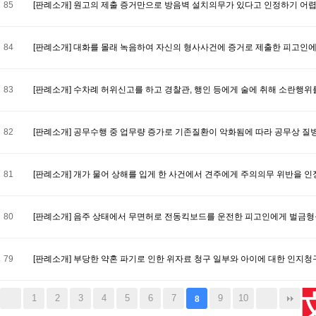
85
[판례소개] 원고의 제출 증거만으로 방음벽 설치의무가 있다고 인정하기 어
84
[판례소개] 대화를 몰래 녹음하여 자신의 형사사건에 증거로 제출한 피고인
83
[판례소개] 수차례 허위신고를 하고 경찰관, 행인 등에게 술에 취해 소란행
82
[판례소개] 공무수행 중 업무량 증가로 기존질환이 악화됨에 따라 공무상 질
81
[판례소개] 개가 물어 상해를 입게 한 사건에서 견주에게 주의의무 위반을 인
80
[판례소개] 음주 상태에서 무면허로 전동킥보드를 운전한 피고인에게 벌금형
79
[판례소개] 부당한 약혼 파기로 인한 위자료 청구 일부와 아이에 대한 인지청
1
2
3
4
5
6
7
9
10
8