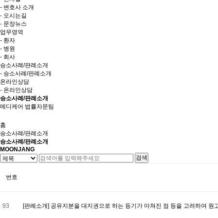
- 변호사 소개
- 오시는길
- 문장뉴스
업무영역
- 환자
- 병원
- 회사
승소사례/판례소개
- 승소사례/판례소개
온라인상담
- 온라인상담
승소사례/판례소개
메디케어 법률자문팀
홈
승소사례/판례소개
승소사례/판례소개
MOONJANG
검색
번호
93
[판례소개] 공유지분을 대지권으로 하는 등기가 마쳐진 점 등을 고려하여 원