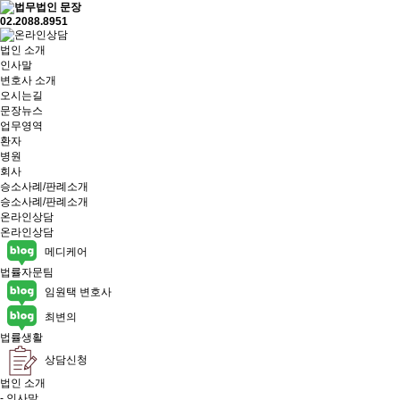
02.2088.8951
법인 소개
인사말
변호사 소개
오시는길
문장뉴스
업무영역
환자
병원
회사
승소사례/판례소개
승소사례/판례소개
온라인상담
온라인상담
메디케어
법률자문팀
임원택 변호사
최변의
법률생활
상담신청
법인 소개
- 인사말